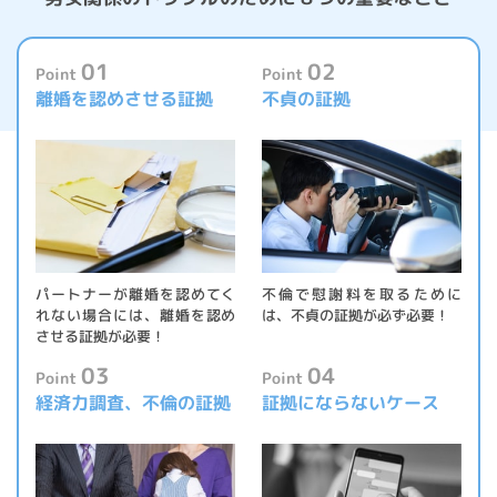
01
02
Point
Point
離婚を
認めさせる証拠
不貞の証拠
パートナーが離婚を認めてく
不倫で慰謝料を取るために
れない場合には、離婚を認め
は、不貞の証拠が必ず必要！
させる証拠が必要！
03
04
Point
Point
経済力調査、
不倫の証拠
証拠にならない
ケース