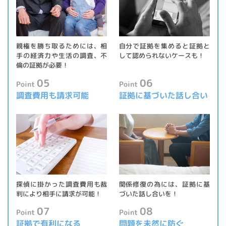
親権を勝ち取るためには、相
自分で証拠を集めると証拠と
手の経済力や生活の調査、不
して認められないケースも！
倫の証拠が必要！
05
06
Point
Point
調査費用も
請求可能
証拠に基づいた
話し合い
探偵に掛かった調査費用も裁
関係修復の為には、証拠に基
判により相手に請求が可能！
づいた話し合いを！
07
08
Point
Point
証拠で
有利になる
問題を
未然に防ぐ