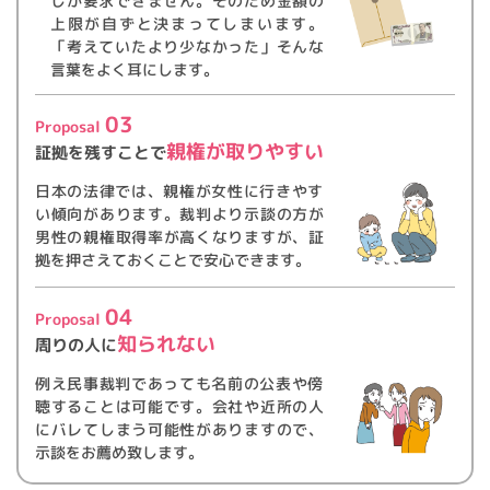
しか要求できません。そのため金額の
【セキュリティーについて】
上限が自ずと決まってしまいます。
当社では、SSL（Secure Sockets Layer）暗号化技術を用い
「考えていたより少なかった」そんな
て、お客様の情報が送信される際の通信を暗号化しておりま
言葉をよく耳にします。
す。
03
Proposal
【お問い合わせ】
親権が取りやすい
証拠を残すことで
しゃちほこ探偵社 滋賀 格安
代表者 小林 武幸
日本の法律では、親権が女性に行きやす
滋賀県大津市大将軍3丁目10-12 ホワイトレイク103号B
い傾向があります。裁判より示談の方が
Tel.077-511-9530
男性の親権取得率が高くなりますが、証
拠を押さえておくことで安心できます。
04
Proposal
知られない
周りの人に
例え民事裁判であっても名前の公表や傍
聴することは可能です。会社や近所の人
にバレてしまう可能性がありますので、
示談をお薦め致します。