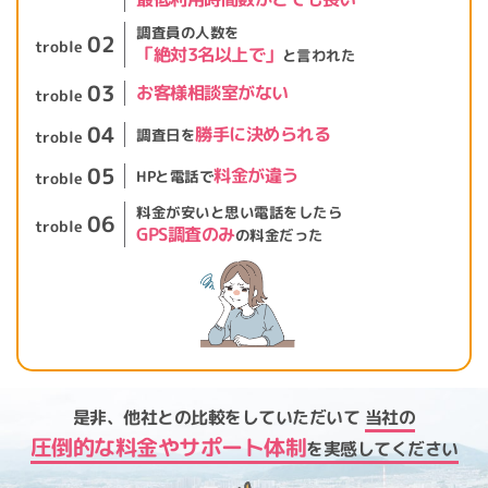
調査員の人数を
02
troble
「絶対3名以上で」
と言われた
03
お客様相談室がない
troble
04
勝手に決められる
調査日を
troble
05
料金が違う
HPと電話で
troble
料金が安いと思い
電話をしたら
06
troble
GPS調査のみ
の料金だった
是非、他社との比較を
していただいて
当社の
圧倒的な料金や
サポート体制
を実感してください