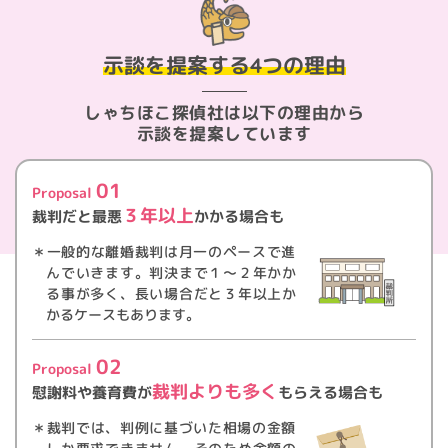
業務のご案内やご質問に対する回答として、電子メールや資
料のご送付に利用いたします。
示談を提案する
4つの理由
【個人情報の第三者提供】
お客様からお預かりした個人情報を、個人情報保護法その他
しゃちほこ探偵社は
以下の理由から
の法令に基づき開示が認められる場合を除き、ご本人様の同
示談を提案しています
意を得ずに第三者に提供することはありません。
01
【個人情報の開示・訂正・削除について】
Proposal
３年以上
お客様からお預かりした個人情報の開示・訂正・削除をご希
裁判だと最悪
かかる場合も
望の場合は、ご本人様よりお申し出ください。適切な本人確
＊一般的な離婚裁判は月一のペースで進
認を行った後、速やかに対応させていただきます。
んでいきます。判決まで１～２年かか
る事が多く、長い場合だと３年以上か
【本ポリシーの変更】
かるケースもあります。
当社は、法令の制定、改正等により、本ポリシーを適宜見直
し、予告なく変更する場合があります。本ポリシーの変更
02
Proposal
は、変更後の本ポリシーが当社に掲載された時点、またはそ
裁判よりも多く
慰謝料や養育費が
もらえる場合も
の他の方法により変更後の本ポリシーが閲覧可能となった時
点で有効になります。
＊裁判では、判例に基づいた相場の金額